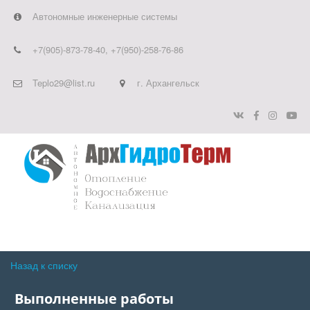
Автономные инженерные системы
+7(905)-873-78-40
,
+7(950)-258-76-86
Teplo29@list.ru
г. Архангельск
Назад к списку
Выполненные работы