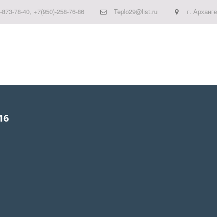
-873-78-40
,
+7(950)-258-76-86
Teplo29@list.ru
г. Арханг
16