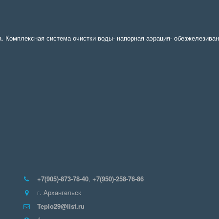
. Комплексная система очистки воды- напорная аэрация- обезжелезиван
+7(905)-873-78-40
,
+7(950)-258-76-86
г. Архангельск
Teplo29@list.ru