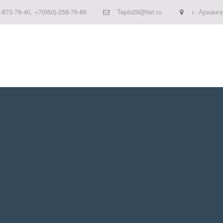
-873-78-40
,
+7(950)-258-76-86
Teplo29@list.ru
г. Арханг