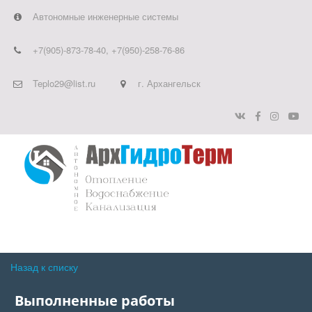
Автономные инженерные системы
+7(905)-873-78-40
,
+7(950)-258-76-86
Teplo29@list.ru
г. Архангельск
Назад к списку
Выполненные работы