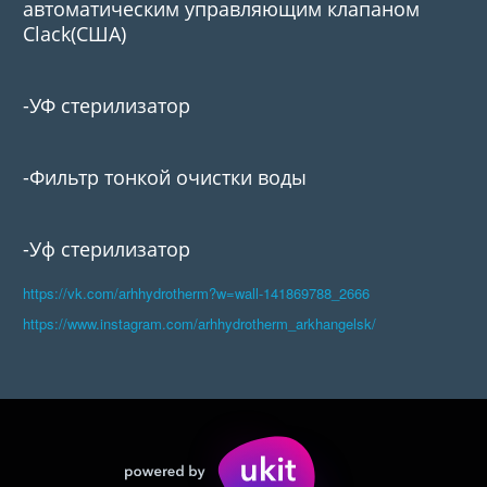
автоматическим управляющим клапаном
Clack(США)
-УФ стерилизатор
-Фильтр тонкой очистки воды
-Уф стерилизатор
https://vk.com/arhhydrotherm?w=wall-141869788_2666
https://www.instagram.com/arhhydrotherm_arkhangelsk/